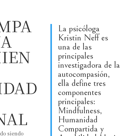
MPA
La psicóloga
NA
Kristin Neff es
una de las
IEN
principales
investigadora de la
autocompasión,
IDAD
ella define tres
componentes
principales:
Mindfulness,
NAL
Humanidad
Compartida y
ado siendo