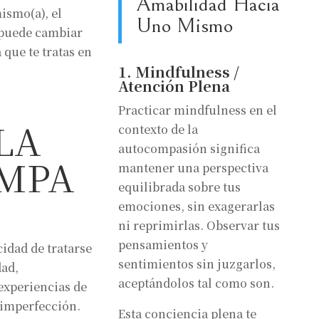
Amabilidad Hacia
ismo(a), el
Uno Mismo
puede cambiar
que te tratas en
1. Mindfulness /
Atención Plena
Practicar mindfulness en el
LA
contexto de la
autocompasión significa
MPA
mantener una perspectiva
equilibrada sobre tus
emociones, sin exagerarlas
ni reprimirlas. Observar tus
pensamientos y
idad de tratarse
sentimientos sin juzgarlos,
ad,
aceptándolos tal como son.
experiencias de
 imperfección.
Esta conciencia plena te